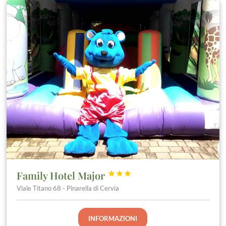
Family Hotel Major



Viale Titano 68 - Pinarella di Cervia
INFORMAZIONI