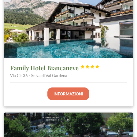
Family Hotel Biancaneve




Via Cir 36 - Selva di Val Gardena
INFORMAZIONI