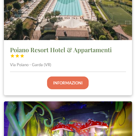
Poiano Resort Hotel & Appartamenti



Via Poiano - Garda (VR)
INFORMAZIONI