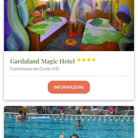
Gardaland Magic Hotel




Castelnuovo del Garda (VR)
INFORMAZIONI