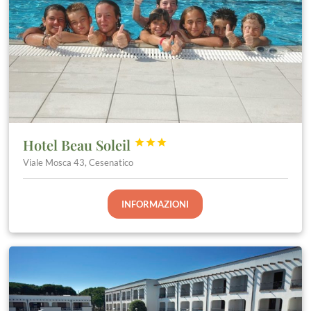
Hotel Beau Soleil



Viale Mosca 43, Cesenatico
INFORMAZIONI