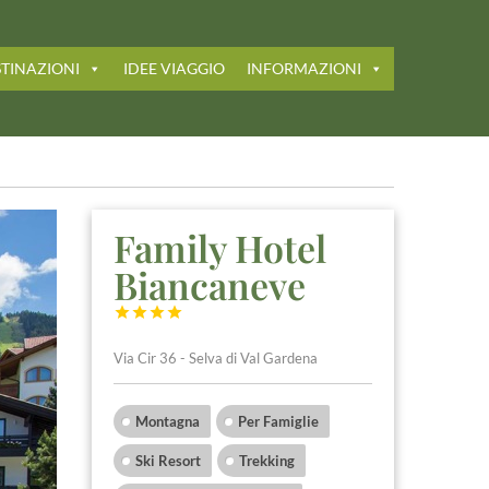
TINAZIONI
IDEE VIAGGIO
INFORMAZIONI
Family Hotel
Biancaneve




Via Cir 36 - Selva di Val Gardena
Montagna
Per Famiglie
Ski Resort
Trekking