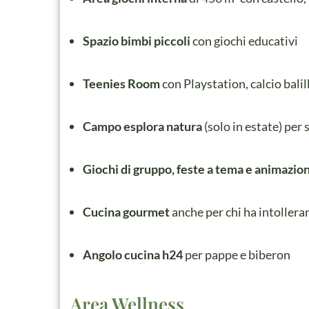
Spazio bimbi piccoli
con giochi educativi
Teenies Room
con Playstation, calcio balil
Campo esplora natura
(solo in estate) per
Giochi di gruppo, feste a tema e animazio
Cucina gourmet
anche per chi ha intolleran
Angolo cucina h24
per pappe e biberon
Area Wellness