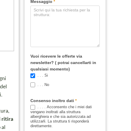
Messaggio
*
Vuoi ricevere le offerte via
newsletter? ( potrai cancellarti in
qualsiasi momento)
. . . Si
gni
. . . No
 del
i.
Consenso inoltro dati
*
. . . . Acconsento che i miei dati
tura,
vengano inoltrati alla struttura
alberghiera e che sia autorizzata ad
 ritira
utilizzarli. La struttura ti risponderà
direttamente.
 al