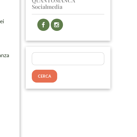
QUANTOMANCA
Socialmedia
ei
anza
Ricerca
per: