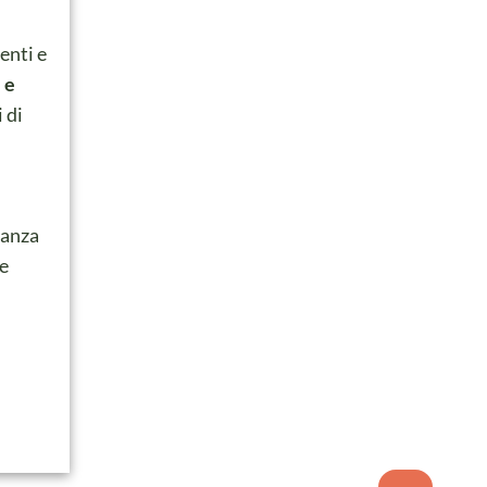
enti e
 e
 di
canza
he