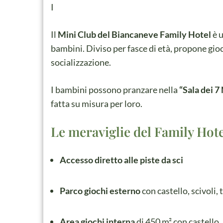
I
Il
Mini Club del Biancaneve Family Hotel
è u
bambini. Diviso per fasce di età, propone gioc
socializzazione.
I bambini possono pranzare nella
“Sala dei 7
fatta su misura per loro.
Le meraviglie del Family Hot
Accesso diretto alle piste da sci
Parco giochi esterno
con castello, scivoli,
Area giochi interna
di 450 m² con castello,