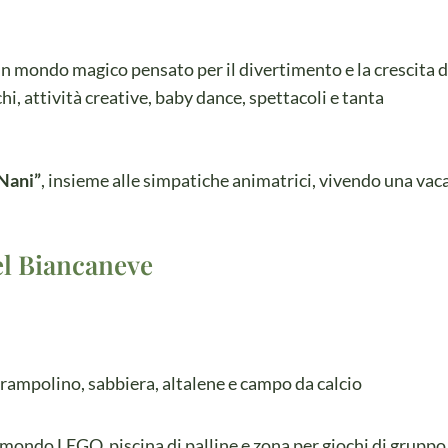
n mondo magico pensato per il divertimento e la crescita d
hi, attività creative, baby dance, spettacoli e tanta
 Nani”
, insieme alle simpatiche animatrici, vivendo una vac
el Biancaneve
 trampolino, sabbiera, altalene e campo da calcio
 mondo LEGO, piscina di palline e zona per giochi di gruppo