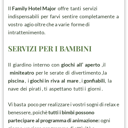
Il
Family Hotel Major
offre tanti servizi
indispensabili per farvi sentire completamente a
vostro agio oltre che a varie forme di
intrattenimento.
SERVIZI PER I BAMBINI
Il giardino interno con
giochi all’ aperto
,il
miniteatro
per le serate di divertimento ,la
piscina
, i
giochi in riva al mare
, i
gonfiabili
, la
nave dei pirati , ti aspettano tutti i giorni .
Vi basta poco per realizzare i vostri sogni di relax e
benessere, poichè
tutti i bimbi possono
partecipare al programma di animazione:
ogni