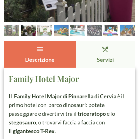
dehaze
restaurant_menu
Descrizione
Servizi
Family Hotel Major
Il
Family Hotel Major di Pinnarella di Cervia
è il
primo hotel con parco dinosauri: potete
passeggiare e divertirvi tra il
triceratopo
e lo
stegosauro
, o trovarvi faccia a faccia con
il
gigantesco T-Rex
.