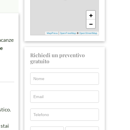
acanze
 e
Richiedi un preventivo
gratuito
stico.
 stai