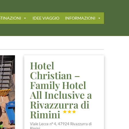
TINAZIONI
IDEE VIAGGIO
INFORMAZIONI
Hotel
Christian –
Family Hotel
All Inclusive a
Rivazzurra di
Rimini



Viale Lecce n° 4, 47924 Rivazzurra di
Rimini