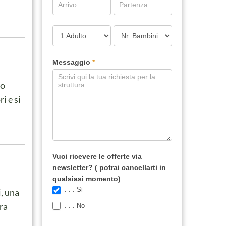
Messaggio
*
no
i e si
Vuoi ricevere le offerte via
newsletter? ( potrai cancellarti in
qualsiasi momento)
. . . Si
, una
era
. . . No