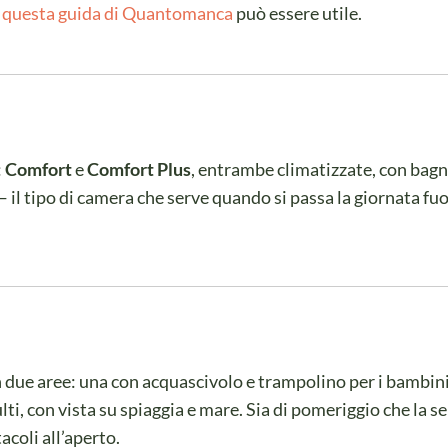
,
questa guida di Quantomanca
può essere utile.
:
Comfort
e
Comfort Plus
, entrambe climatizzate, con bag
— il tipo di camera che serve quando si passa la giornata fuor
n due aree: una con acquascivolo e trampolino per i bambini
lti, con vista su spiaggia e mare. Sia di pomeriggio che la s
acoli all’aperto.