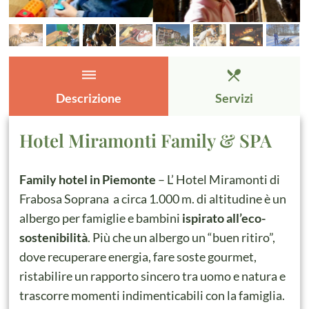
dehaze
restaurant_menu
Descrizione
Servizi
Hotel Miramonti Family & SPA
Family hotel in Piemonte
– L’ Hotel Miramonti di
Frabosa Soprana a circa 1.000 m. di altitudine è un
albergo per famiglie e bambini
ispirato all’eco-
sostenibilità
. Più che un albergo un “buen ritiro”,
dove recuperare energia, fare soste gourmet,
ristabilire un rapporto sincero tra uomo e natura e
trascorre momenti indimenticabili con la famiglia.