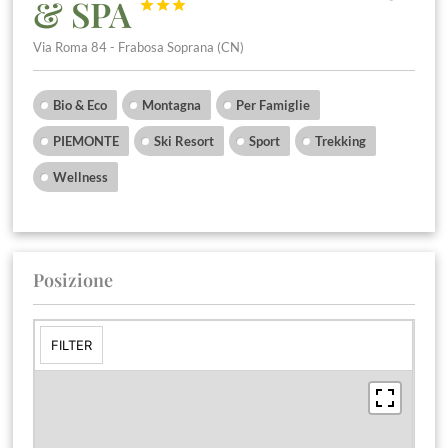
& SPA



Via Roma 84 - Frabosa Soprana (CN)
Bio & Eco
Montagna
Per Famiglie
PIEMONTE
Ski Resort
Sport
Trekking
Wellness
Posizione