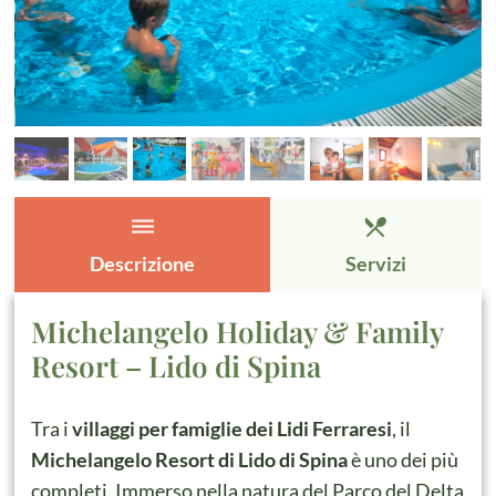
dehaze
restaurant_menu
Descrizione
Servizi
Michelangelo Holiday & Family
Resort – Lido di Spina
Tra i
villaggi per famiglie dei Lidi Ferraresi
, il
Michelangelo Resort di Lido di Spina
è uno dei più
completi. Immerso nella natura del Parco del Delta