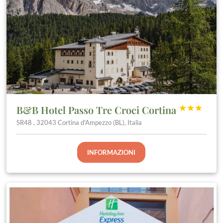
B&B Hotel Passo Tre Croci Cortina



SR48 , 32043 Cortina d'Ampezzo (BL), Italia
INFORMAZIONI