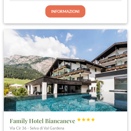
INFORMAZIONI
Family Hotel Biancaneve




Via Cir 36 - Selva di Val Gardena