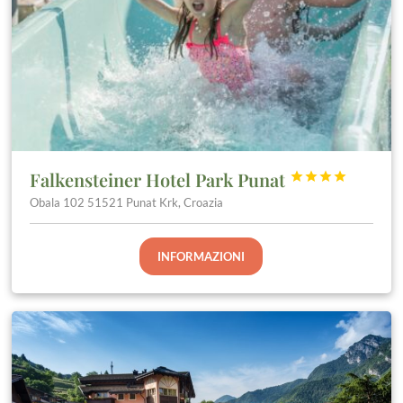
Falkensteiner Hotel Park Punat




Obala 102 51521 Punat Krk, Croazia
INFORMAZIONI