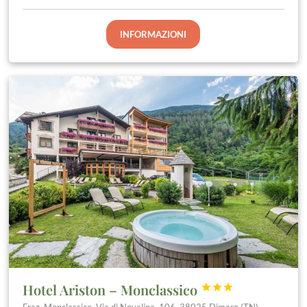
INFORMAZIONI
Hotel Ariston – Monclassico


