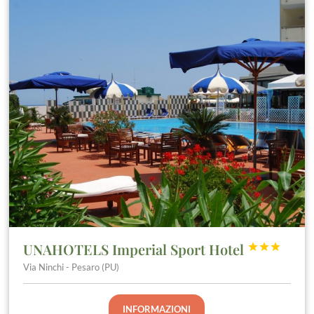
UNAHOTELS Imperial Sport Hotel



Via Ninchi - Pesaro (PU)
INFORMAZIONI