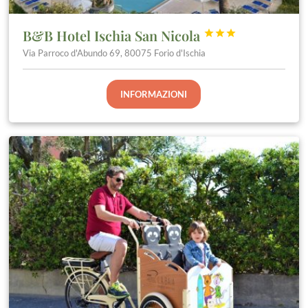
B&B Hotel Ischia San Nicola



Via Parroco d'Abundo 69, 80075 Forio d'Ischia
INFORMAZIONI