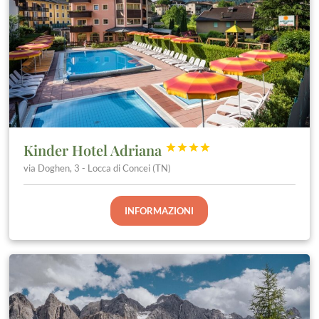
Kinder Hotel Adriana




via Doghen, 3 - Locca di Concei (TN)
INFORMAZIONI