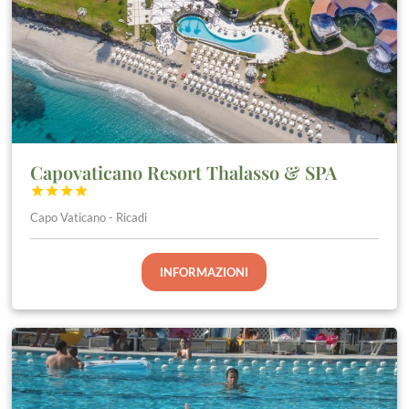
Capovaticano Resort Thalasso & SPA




Capo Vaticano - Ricadi
INFORMAZIONI