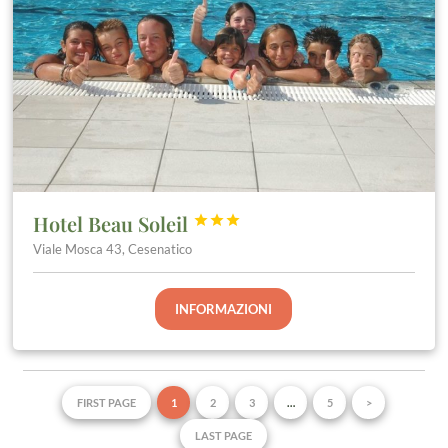
Hotel Beau Soleil



Viale Mosca 43, Cesenatico
INFORMAZIONI
FIRST PAGE
1
2
3
…
5
>
LAST PAGE