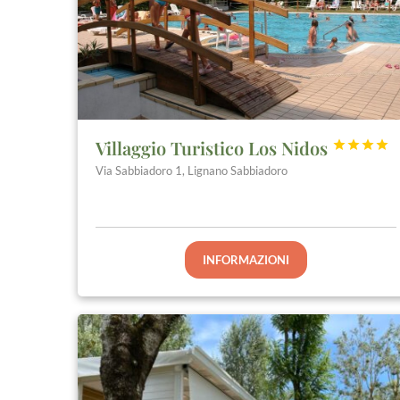
Villaggio Turistico Los Nidos




Via Sabbiadoro 1, Lignano Sabbiadoro
INFORMAZIONI