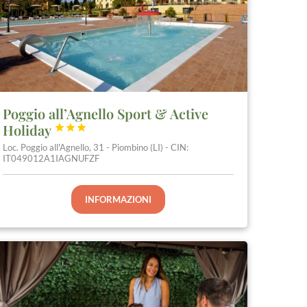
Poggio all’Agnello Sport & Active
Holiday



Loc. Poggio all'Agnello, 31 - Piombino (LI) - CIN:
IT049012A1IAGNUFZF
INFORMAZIONI