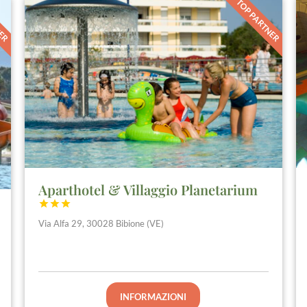
NER
TOP PARTNER
Aparthotel & Villaggio Planetarium



Via Alfa 29, 30028 Bibione (VE)
INFORMAZIONI