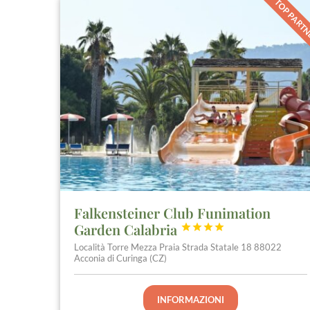
TOP PART
Falkensteiner Club Funimation
Garden Calabria




Località Torre Mezza Praia Strada Statale 18 88022
Acconia di Curinga (CZ)
INFORMAZIONI