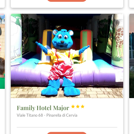
Family Hotel Major



Viale Titano 68 - Pinarella di Cervia