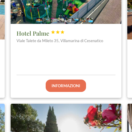
Hotel Palme



Viale Talete da Mileto 35, Villamarina di Cesenatico
INFORMAZIONI