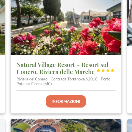
Natural Village Resort – Resort sul
Conero, Riviera delle Marche




Riviera del Conero - Contrada Torrenova 62018 - Porto
Potenza Picena (MC)
INFORMAZIONI