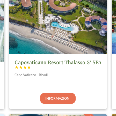
Capovaticano Resort Thalasso & SPA




Capo Vaticano - Ricadi
INFORMAZIONI