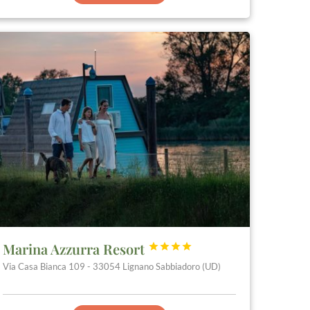
Marina Azzurra Resort




Via Casa Bianca 109 - 33054 Lignano Sabbiadoro (UD)