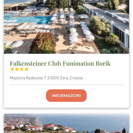
Falkensteiner Club Funimation Borik




Majstora Radovana 7 23000 Zara, Croazia
INFORMAZIONI