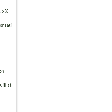
ub (6
a
pensati
con
uillità