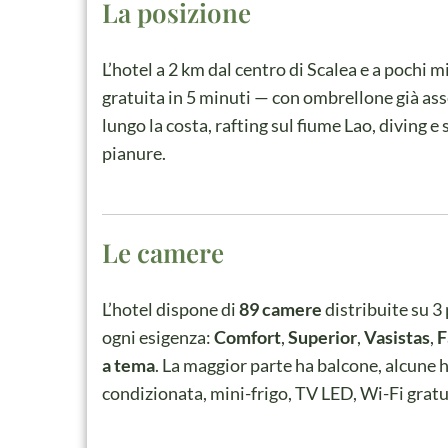
La posizione
L’hotel a 2 km dal centro di Scalea e a pochi m
gratuita in 5 minuti — con ombrellone già asse
lungo la costa, rafting sul fiume Lao, diving e s
pianure.
Le camere
L’hotel dispone di
89 camere
distribuite su 3 
ogni esigenza:
Comfort
,
Superior
,
Vasistas
,
F
a tema
. La maggior parte ha balcone, alcune ha
condizionata, mini-frigo, TV LED, Wi-Fi gratu