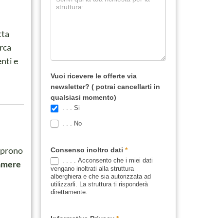
tta
arca
enti e
Vuoi ricevere le offerte via
newsletter? ( potrai cancellarti in
qualsiasi momento)
. . . Si
. . . No
coprono
Consenso inoltro dati
*
. . . . Acconsento che i miei dati
amere
vengano inoltrati alla struttura
alberghiera e che sia autorizzata ad
utilizzarli. La struttura ti risponderà
direttamente.