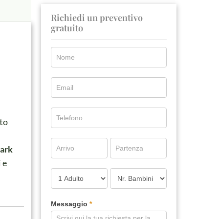
Richiedi un preventivo
gratuito
ito
ark
 e
Messaggio
*