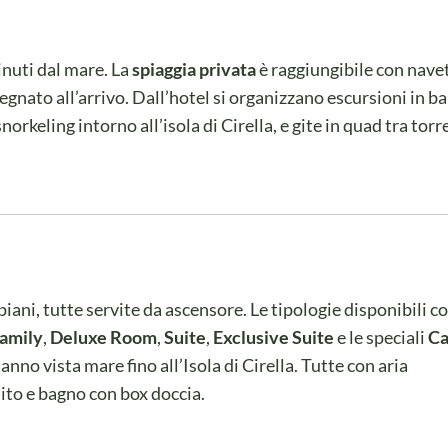
inuti dal mare. La
spiaggia privata
è raggiungibile con nave
gnato all’arrivo. Dall’hotel si organizzano escursioni in b
norkeling intorno all’isola di Cirella, e gite in quad tra torr
piani, tutte servite da ascensore. Le tipologie disponibili 
amily
,
Deluxe Room
,
Suite
,
Exclusive Suite
e le speciali
C
nno vista mare fino all’Isola di Cirella. Tutte con aria
ito e bagno con box doccia.