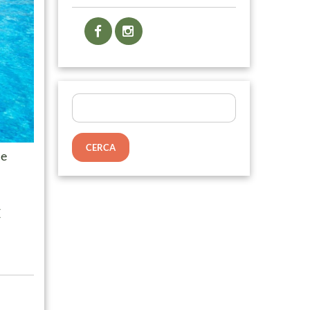
Ricerca
per:
le
È