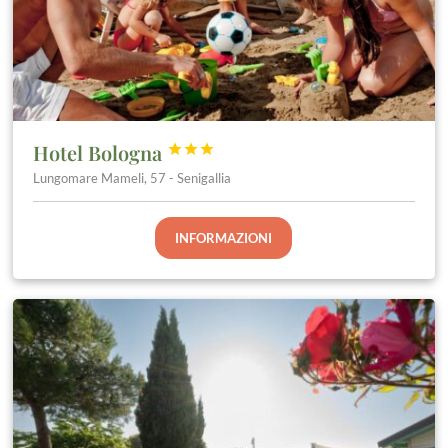
Hotel Bologna



Lungomare Mameli, 57 - Senigallia
INFORMAZIONI