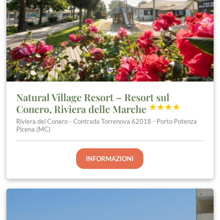
Natural Village Resort – Resort sul
Conero, Riviera delle Marche




Riviera del Conero - Contrada Torrenova 62018 - Porto Potenza
Picena (MC)
INFORMAZIONI