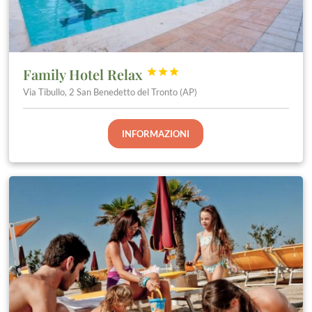
Family Hotel Relax



Via Tibullo, 2 San Benedetto del Tronto (AP)
INFORMAZIONI