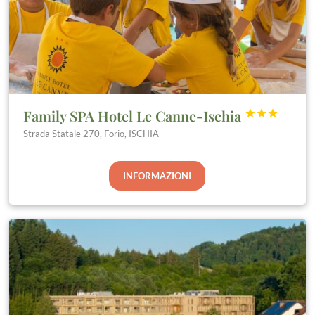
Family SPA Hotel Le Canne-Ischia



Strada Statale 270, Forio, ISCHIA
INFORMAZIONI