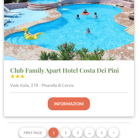
Club Family Apart Hotel Costa Dei Pini



Viale Italia, 278 - Pinarella di Cervia
INFORMAZIONI
FIRST PAGE
1
2
3
…
5
>