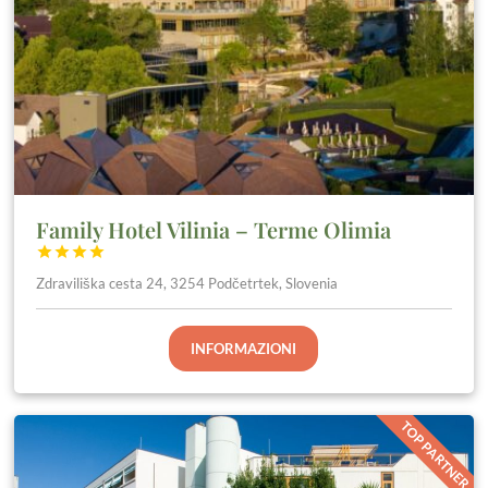
Family Hotel Vilinia – Terme Olimia




Zdraviliška cesta 24, 3254 Podčetrtek, Slovenia
INFORMAZIONI
TOP PARTNER