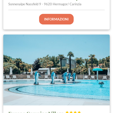
Sonnenalpe Nassfeld 9 - 9620 Hermagor/ Carinzia
INFORMAZIONI



