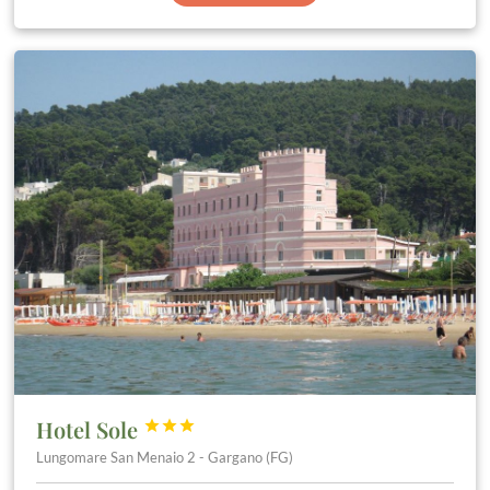
Hotel Sole



Lungomare San Menaio 2 - Gargano (FG)