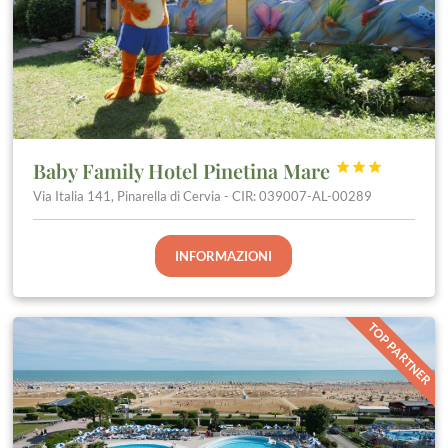
Baby Family Hotel Pinetina Mare



Via Italia 141, Pinarella di Cervia - CIR: 039007-AL-00289
INFORMAZIONI
TOP PARTNER