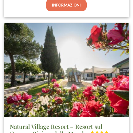
INFORMAZIONI
Natural Village Resort – Resort sul



