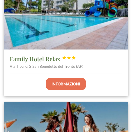
Family Hotel Relax



Via Tibullo, 2 San Benedetto del Tronto (AP)
INFORMAZIONI