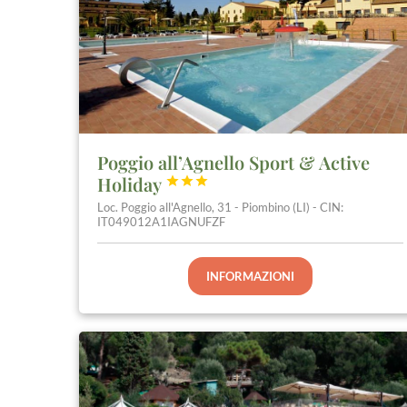
Poggio all’Agnello Sport & Active
Holiday



Loc. Poggio all'Agnello, 31 - Piombino (LI) - CIN:
IT049012A1IAGNUFZF
INFORMAZIONI