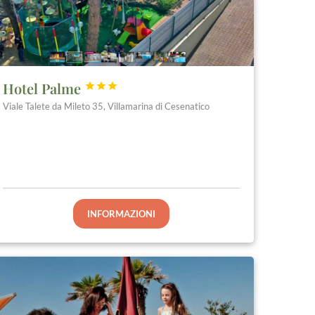
Hotel Palme



Viale Talete da Mileto 35, Villamarina di Cesenatico
INFORMAZIONI