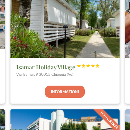
Isamar Holiday Village





Via Isamar, 9 30015 Chioggia (Ve)
INFORMAZIONI
TOP PARTNER