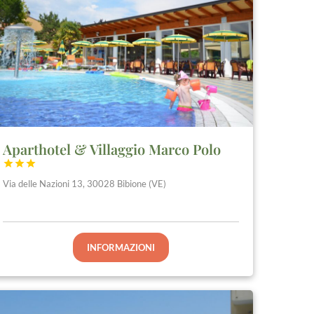
Aparthotel & Villaggio Marco Polo



Via delle Nazioni 13, 30028 Bibione (VE)
INFORMAZIONI