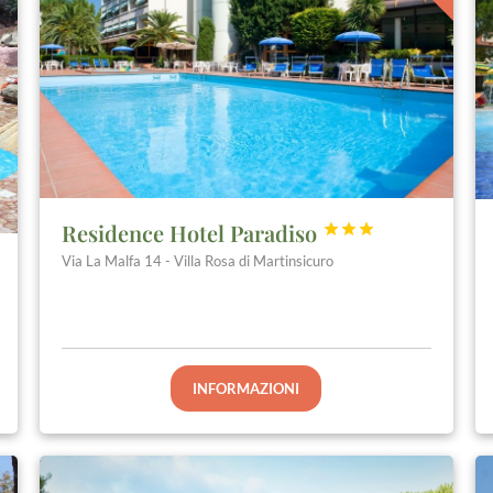
Residence Hotel Paradiso



Via La Malfa 14 - Villa Rosa di Martinsicuro
INFORMAZIONI