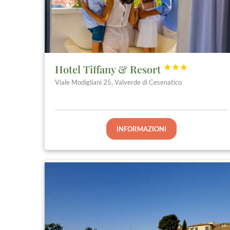
Hotel Tiffany & Resort



Viale Modigliani 25, Valverde di Cesenatico
INFORMAZIONI