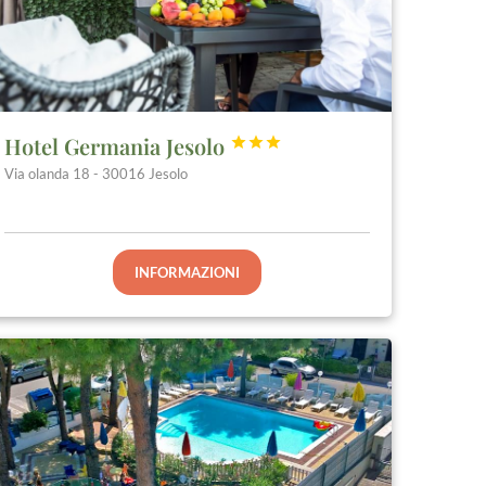
Hotel Germania Jesolo



Via olanda 18 - 30016 Jesolo
INFORMAZIONI