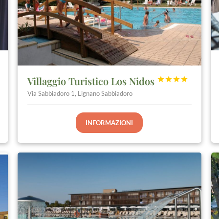
Villaggio Turistico Los Nidos




Via Sabbiadoro 1, Lignano Sabbiadoro
INFORMAZIONI