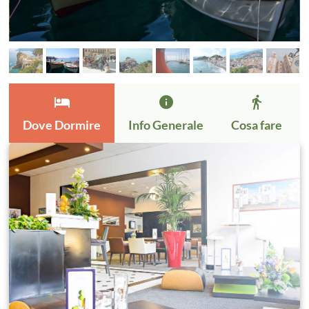
hotel
info
directions_walk
Dove Dormire
Info Generale
Cosa fare