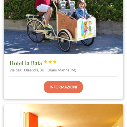
Hotel la Baia



Via degli Oleandri, 36 - Diano Marina(IM)
INFORMAZIONI