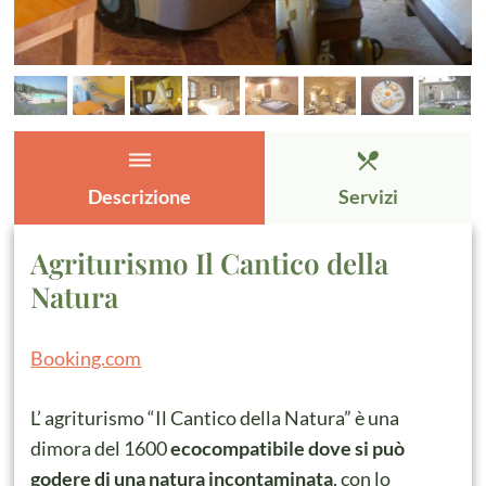
dehaze
restaurant_menu
Descrizione
Servizi
Agriturismo Il Cantico della
Natura
Booking.com
L’ agriturismo “Il Cantico della Natura” è una
dimora del 1600
ecocompatibile dove si può
godere di una natura incontaminata
, con lo