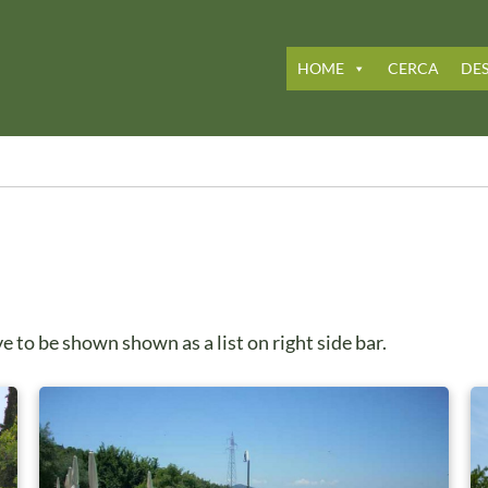
HOME
CERCA
DES
o be shown shown as a list on right side bar.