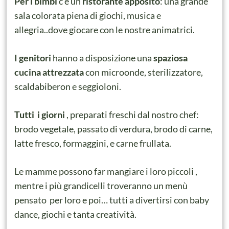
Per i bimbi
c’è un
ristorante apposito
: una grande
sala colorata piena di giochi, musica e
allegria..dove giocare con le nostre animatrici.
I genitori
hanno a disposizione una
spaziosa
cucina attrezzata
con microonde, sterilizzatore,
scaldabiberon e seggioloni.
Tutti i giorni
, preparati freschi dal nostro chef:
brodo vegetale, passato di verdura, brodo di carne,
latte fresco, formaggini, e carne frullata.
Le mamme possono far mangiare i loro piccoli ,
mentre i più grandicelli troveranno un menù
pensato per loro e poi… tutti a divertirsi con baby
dance, giochi e tanta creatività.