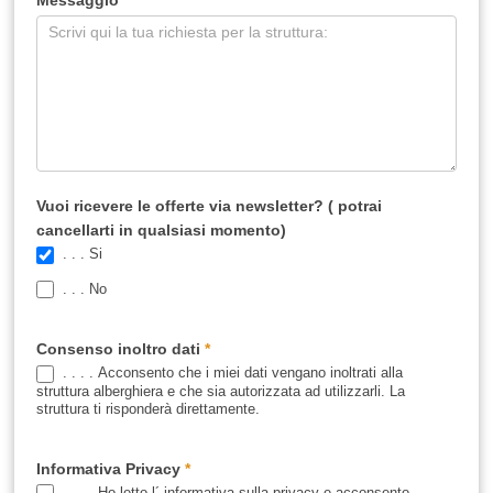
Messaggio
*
Vuoi ricevere le offerte via newsletter? ( potrai
cancellarti in qualsiasi momento)
. . . Si
. . . No
Consenso inoltro dati
*
. . . . Acconsento che i miei dati vengano inoltrati alla
struttura alberghiera e che sia autorizzata ad utilizzarli. La
struttura ti risponderà direttamente.
Informativa Privacy
*
. . . . Ho letto l´ informativa sulla privacy e acconsento