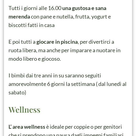
Tutti i giorni alle 16.00
una gustosa e sana
merenda
con pane e nutella, frutta, yogurt e
biscotti fatti in casa
E poi tutti a
giocare in piscina
, per divertirci a
ruota libera, ma anche per imparare a nuotare in
modo libero e giocoso.
I bimbi dai tre anni in su saranno seguiti
amorevolmente 6 giorni la settimana ( dal lunedì al
sabato)
Wellness
L’ area wellness
è ideale per coppie o per genitori
che si prendono una pausa dagli impegni familiari.