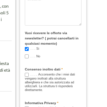
i, con
oli 5
 i
Vuoi ricevere le offerte via
newsletter? ( potrai cancellarti in
qualsiasi momento)
. . . Si
. . . No
hiesta
di età
Consenso inoltro dati
*
. . . . Acconsento che i miei dati
vengano inoltrati alla struttura
alberghiera e che sia autorizzata ad
utilizzarli. La struttura ti risponderà
direttamente.
Informativa Privacy
*