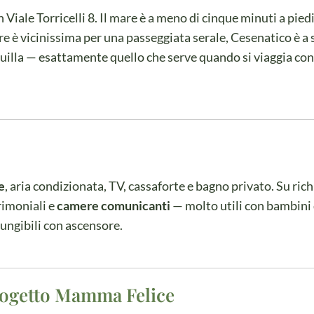
in Viale Torricelli 8. Il mare è a meno di cinque minuti a pied
e è vicinissima per una passeggiata serale, Cesenatico è a s
illa — esattamente quello che serve quando si viaggia con
e
, aria condizionata, TV, cassaforte e bagno privato. Su ric
rimoniali e
camere comunicanti
— molto utili con bambini 
ungibili con ascensore.
Progetto Mamma Felice