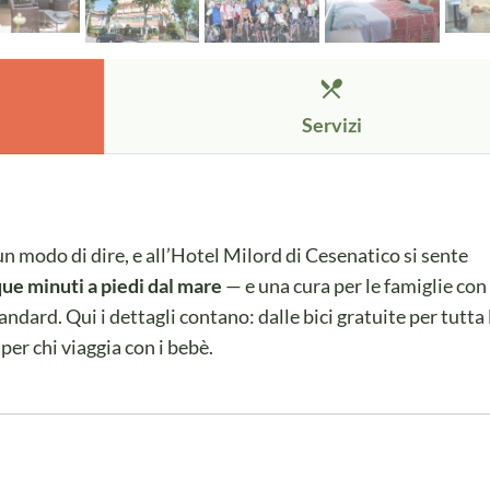
restaurant_menu
Servizi
n modo di dire, e all’Hotel Milord di Cesenatico si sente
nque minuti a piedi dal mare
— e una cura per le famiglie con
andard. Qui i dettagli contano: dalle bici gratuite per tutta 
 per chi viaggia con i bebè.