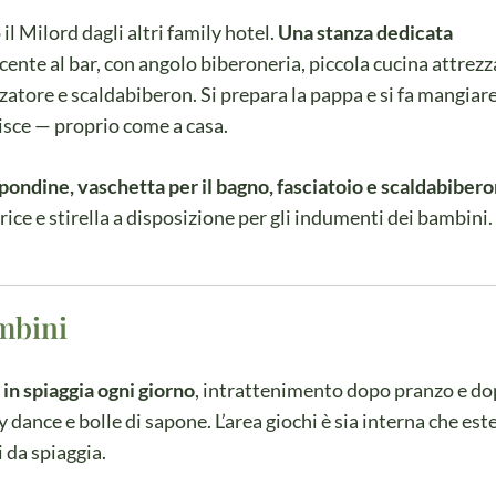
l Milord dagli altri family hotel.
Una stanza dedicata
acente al bar, con angolo biberoneria, piccola cucina attrezz
zatore e scaldabiberon. Si prepara la pappa e si fa mangiare
risce — proprio come a casa.
 spondine, vaschetta per il bagno, fasciatoio e scaldabiber
rice e stirella a disposizione per gli indumenti dei bambini.
ambini
in spiaggia ogni giorno
, intrattenimento dopo pranzo e d
 dance e bolle di sapone. L’area giochi è sia interna che est
hi da spiaggia.