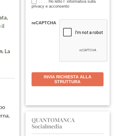
. . . . Ho letto l´ informativa sulla
privacy e acconsento
ata,
reCAPTCHA
 il
on
. La
INVIA RICHIESTA ALLA
STRUTTURA
opo
erna,
QUANTOMANCA
Socialmedia