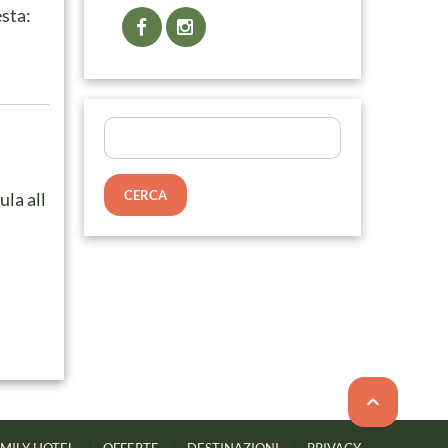
esta:
Ricerca
per:
ula all
