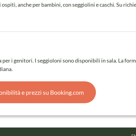
i ospiti, anche per bambini, con seggiolini e caschi. Su richi
r i genitori. I seggioloni sono disponibili in sala. La form
diana.
onibilità e prezzi su Booking.com