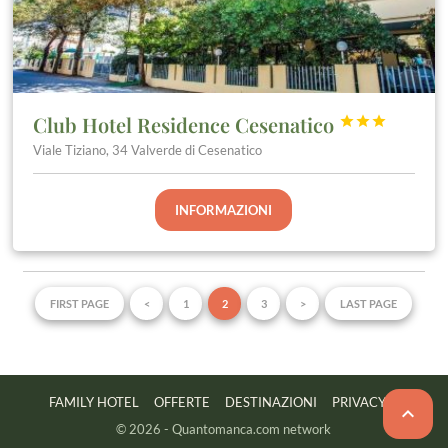
Club Hotel Residence Cesenatico



Viale Tiziano, 34 Valverde di Cesenatico
INFORMAZIONI
FIRST PAGE
<
1
2
3
>
LAST PAGE
FAMILY HOTEL
OFFERTE
DESTINAZIONI
PRIVACY

© 2026 - Quantomanca.com network