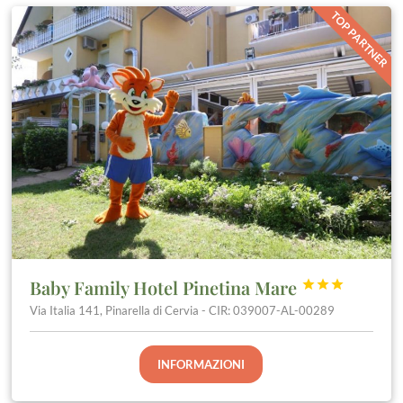
TOP PARTNER
Baby Family Hotel Pinetina Mare



Via Italia 141, Pinarella di Cervia - CIR: 039007-AL-00289
INFORMAZIONI