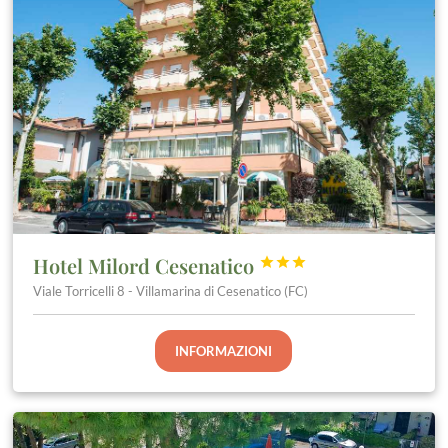
Hotel Milord Cesenatico



Viale Torricelli 8 - Villamarina di Cesenatico (FC)
INFORMAZIONI