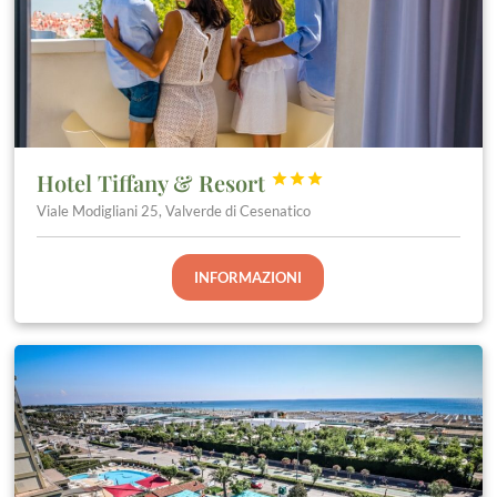
Hotel Tiffany & Resort



Viale Modigliani 25, Valverde di Cesenatico
INFORMAZIONI