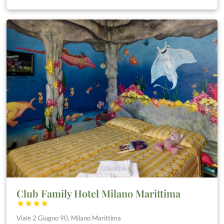
Club Family Hotel Milano Marittima




Viale 2 Giugno 90, Milano Marittima