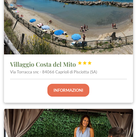
Villaggio Costa del Mito



Via Torracca snc - 84066 Caprioli di Pisciotta (SA)
INFORMAZIONI