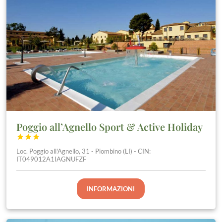
Poggio all’Agnello Sport & Active Holiday



Loc. Poggio all'Agnello, 31 - Piombino (LI) - CIN:
IT049012A1IAGNUFZF
INFORMAZIONI