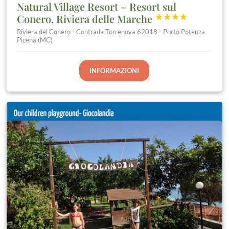
Natural Village Resort – Resort sul
Conero, Riviera delle Marche




Riviera del Conero - Contrada Torrenova 62018 - Porto Potenza
Picena (MC)
INFORMAZIONI