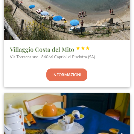
Villaggio Costa del Mito



Via Torracca snc - 84066 Caprioli di Pisciotta (SA)
INFORMAZIONI