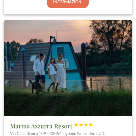
INFORMAZIONI
Marina Azzurra Resort




Via Casa Bianca 109 - 33054 Lignano Sabbiadoro (UD)