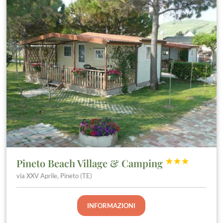
Pineto Beach Village & Camping



via XXV Aprile, Pineto (TE)
INFORMAZIONI