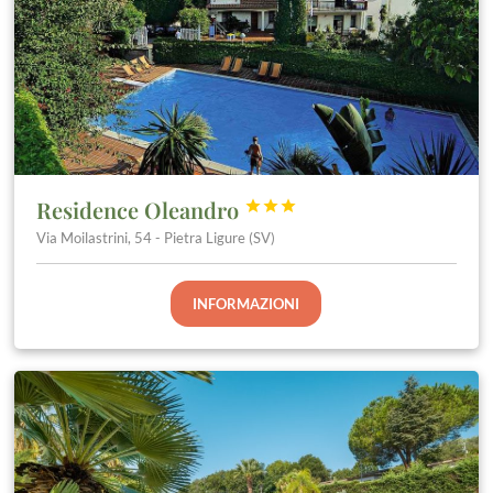
Residence Oleandro



Via Moilastrini, 54 - Pietra Ligure (SV)
INFORMAZIONI