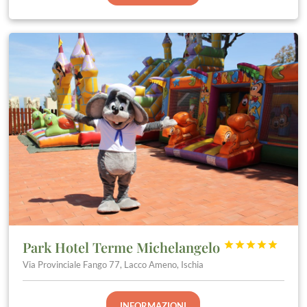
Park Hotel Terme Michelangelo





Via Provinciale Fango 77, Lacco Ameno, Ischia
INFORMAZIONI