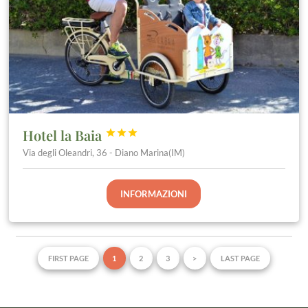
Hotel la Baia



Via degli Oleandri, 36 - Diano Marina(IM)
INFORMAZIONI
FIRST PAGE
1
2
3
>
LAST PAGE