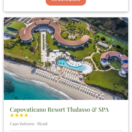
Capovaticano Resort Thalasso & SPA




Capo Vaticano - Ricadi