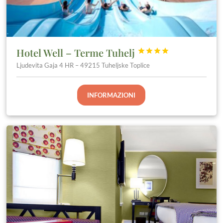
Hotel Well – Terme Tuhelj




Ljudevita Gaja 4 HR – 49215 Tuheljske Toplice
INFORMAZIONI