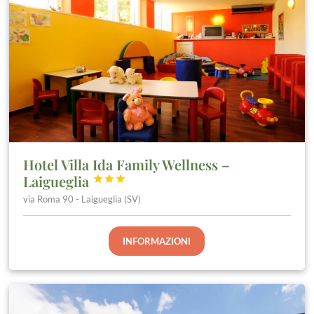
Hotel Villa Ida Family Wellness –
Laigueglia



via Roma 90 - Laigueglia (SV)
INFORMAZIONI