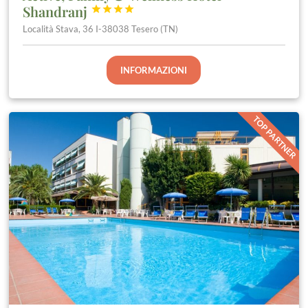
Shandranj




Località Stava, 36 I-38038 Tesero (TN)
INFORMAZIONI
TOP PARTNER