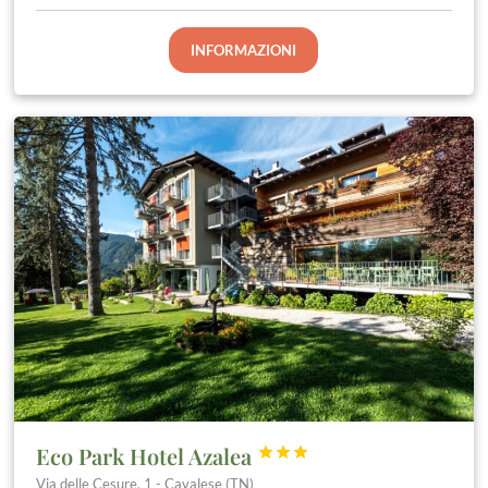
INFORMAZIONI
Eco Park Hotel Azalea



Via delle Cesure, 1 - Cavalese (TN)