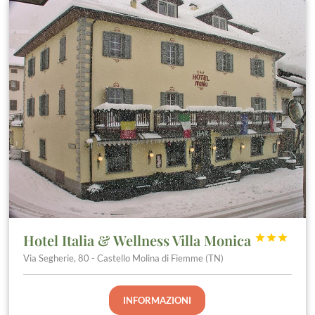
Hotel Italia & Wellness Villa Monica



Via Segherie, 80 - Castello Molina di Fiemme (TN)
INFORMAZIONI