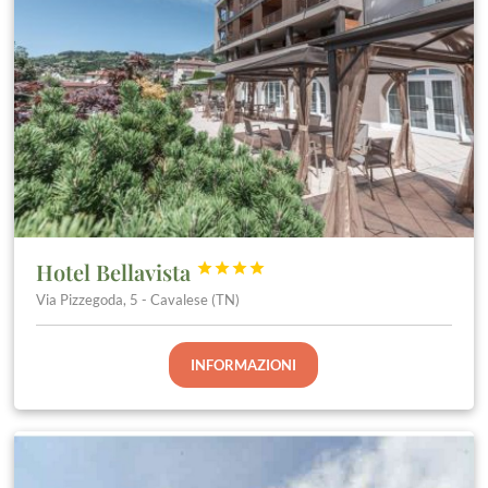
Hotel Bellavista




Via Pizzegoda, 5 - Cavalese (TN)
INFORMAZIONI