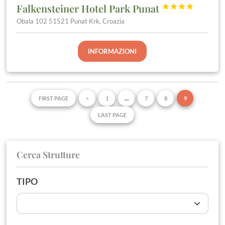
Falkensteiner Hotel Park Punat




Obala 102 51521 Punat Krk, Croazia
INFORMAZIONI
FIRST PAGE
<
1
…
7
8
9
LAST PAGE
Cerca Strutture
TIPO