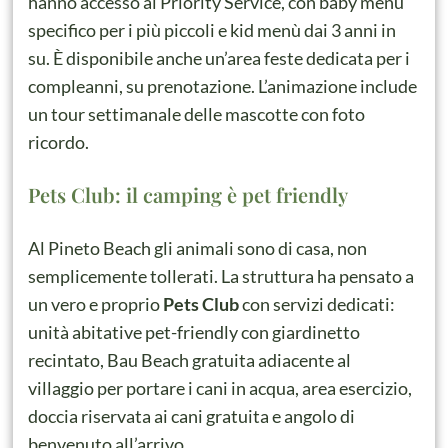
hanno accesso al Priority Service, con baby menù
specifico per i più piccoli e kid menù dai 3 anni in
su. È disponibile anche un’area feste dedicata per i
compleanni, su prenotazione. L’animazione include
un tour settimanale delle mascotte con foto
ricordo.
Pets Club: il camping è pet friendly
Al Pineto Beach gli animali sono di casa, non
semplicemente tollerati. La struttura ha pensato a
un vero e proprio
Pets Club
con servizi dedicati:
unità abitative pet-friendly con giardinetto
recintato, Bau Beach gratuita adiacente al
villaggio per portare i cani in acqua, area esercizio,
doccia riservata ai cani gratuita e angolo di
benvenuto all’arrivo.