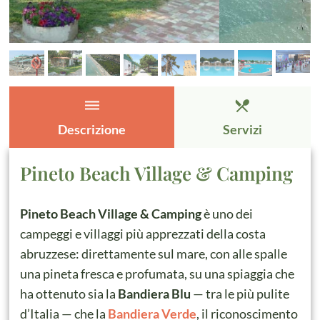
dehaze
restaurant_menu
Descrizione
Servizi
Pineto Beach Village & Camping
Pineto Beach Village & Camping
è uno dei
campeggi e villaggi più apprezzati della costa
abruzzese: direttamente sul mare, con alle spalle
una pineta fresca e profumata, su una spiaggia che
ha ottenuto sia la
Bandiera Blu
— tra le più pulite
d’Italia — che la
Bandiera Verde
, il riconoscimento