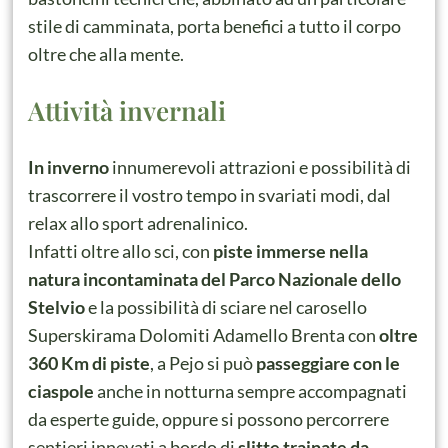
stile di camminata, porta benefici a tutto il corpo
oltre che alla mente.
Attività invernali
In inverno
innumerevoli attrazioni e possibilità di
trascorrere il vostro tempo in svariati modi, dal
relax allo sport adrenalinico.
Infatti oltre allo sci, con
piste immerse nella
natura incontaminata del Parco Nazionale dello
Stelvio
e la possibilità di sciare nel carosello
Superskirama Dolomiti Adamello Brenta con
oltre
360 Km di piste
, a Pejo si può
passeggiare con le
ciaspole
anche in notturna sempre accompagnati
da esperte guide, oppure si possono percorrere
sentieri innevati a bordo di
slitte trainate da