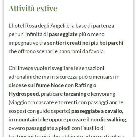
Attività estive
L’hotel Rosa degli Angeli è la base di partenza
per un’ infinità di
passeggiate
più o meno
impegnative tra
sentieri creati nei più bei parchi
che offrono scenari e panorami da favola.
Chi invece vuole risvegliare le sensazioni
adrenaliniche ma in sicurezza può cimentarsi in
discese sul fiume Noce con Rafting o
Hydrospeed
, praticare
tarzaning
e kenyoning
(viaggio tra cascate e torrenti con passaggi anche
sospesi con guide esperte)
passeggiate a cavallo
,
in
mountain
bike oppure provare il
nordic walking
,
ovvero passeggiate a piedi con l’ausilio di
bastoncini tecnici che, abbinato ad un particolare