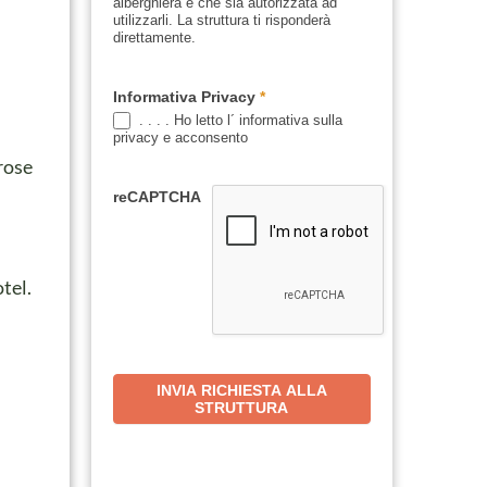
alberghiera e che sia autorizzata ad
utilizzarli. La struttura ti risponderà
direttamente.
Informativa Privacy
*
. . . . Ho letto l´ informativa sulla
privacy e acconsento
rose
reCAPTCHA
tel.
INVIA RICHIESTA ALLA
STRUTTURA