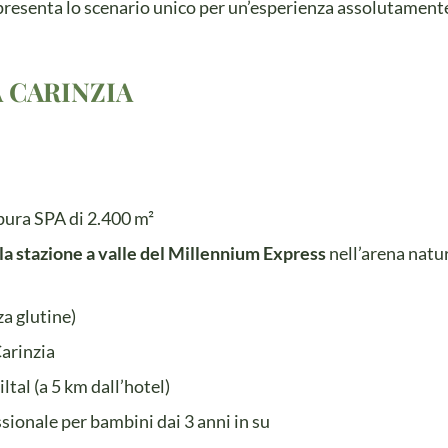
presenta lo scenario unico per un’esperienza assolutament
 CARINZIA
apura SPA di 2.400 m²
la stazione a valle del Millennium Express
nell’arena natur
a glutine)
Carinzia
ltal (a 5 km dall’hotel)
sionale per bambini dai 3 anni in su