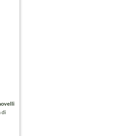
novelli
 di