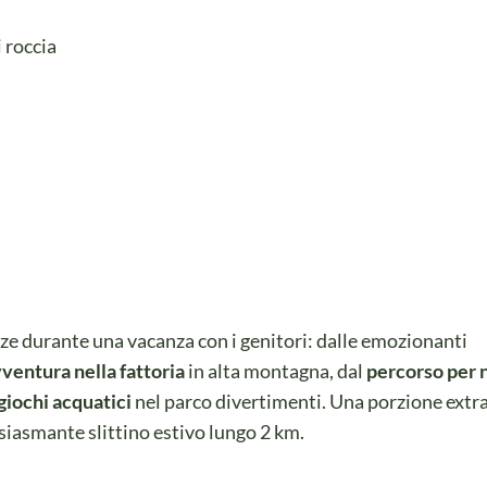
i roccia
e durante una vacanza con i genitori: dalle emozionanti
ventura nella fattoria
in alta montagna, dal
percorso per 
giochi acquatici
nel parco divertimenti. Una porzione extra
usiasmante slittino estivo lungo 2 km.