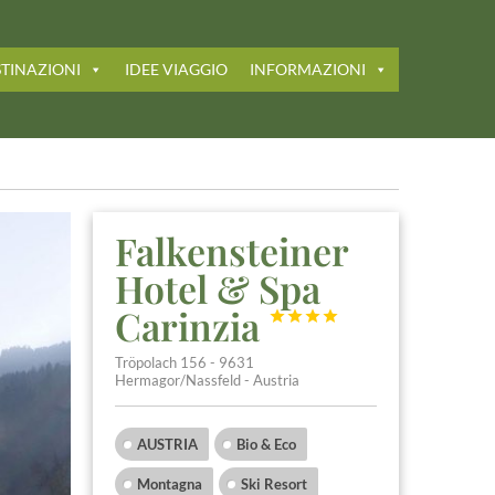
TINAZIONI
IDEE VIAGGIO
INFORMAZIONI
Falkensteiner
Hotel & Spa
Carinzia




Tröpolach 156 - 9631
Hermagor/Nassfeld - Austria
AUSTRIA
Bio & Eco
Montagna
Ski Resort