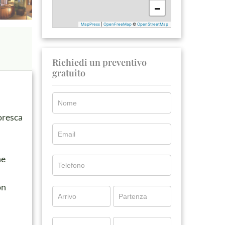
Richiedi un preventivo
gratuito
toresca
he
on