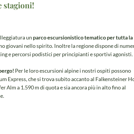
e stagioni!
illeggiatura un
parco escursionistico tematico per tutta la
mo giovani nello spirito. Inoltre la regione dispone di nume
ing e percorsi podistici per principianti e sportivi agonisti.
bergo!
Per le loro escursioni alpine i nostri ospiti possono
nium Express, che si trova subito accanto al Falkensteiner Ho
r Alm a 1.590 m di quota e sia ancora più in alto fino al
e.