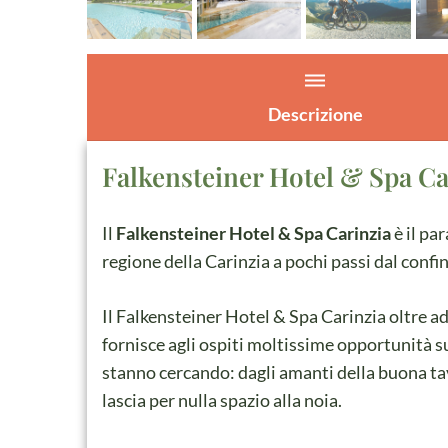
dehaze
Descrizione
Falkensteiner Hotel & Spa Ca
Il
Falkensteiner Hotel & Spa Carinzia
è il pa
regione della Carinzia a pochi passi dal confin
Il Falkensteiner Hotel & Spa Carinzia oltre a
fornisce agli ospiti moltissime opportunità s
stanno cercando: dagli amanti della buona tav
lascia per nulla spazio alla noia.