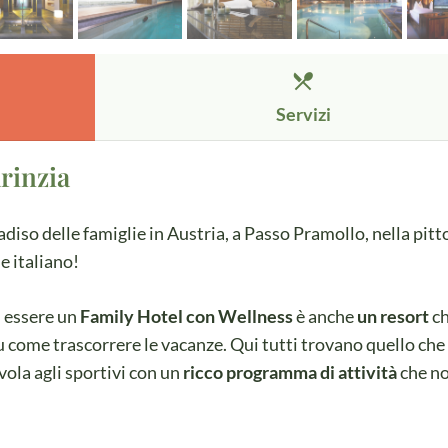
restaurant_menu
Servizi
rinzia
radiso delle famiglie in Austria, a Passo Pramollo, nella pit
e italiano!
d essere un
Family Hotel con Wellness
è anche
un resort
c
u come trascorrere le vacanze. Qui tutti trovano quello che
ola agli sportivi con un
ricco programma di attività
che n