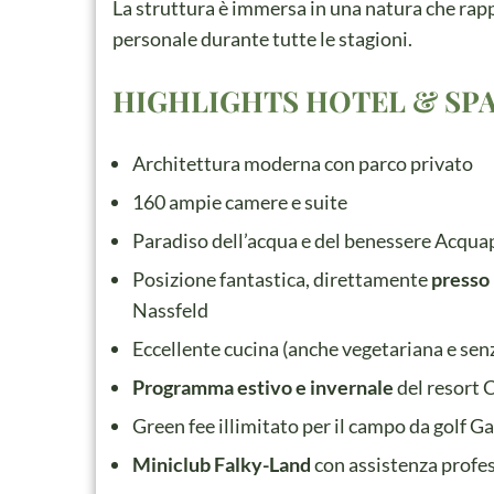
La struttura è immersa in una natura che rap
personale durante tutte le stagioni.
HIGHLIGHTS HOTEL & SPA
Architettura moderna con parco privato
160 ampie camere e suite
Paradiso dell’acqua e del benessere Acqu
Posizione fantastica, direttamente
presso 
Nassfeld
Eccellente cucina (anche vegetariana e senz
Programma estivo e invernale
del resort 
Green fee illimitato per il campo da golf Gai
Miniclub Falky-Land
con assistenza profes