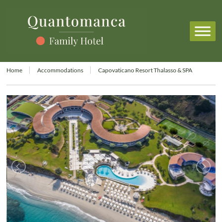
Home
Accommodations
Capovaticano Resort Thalasso & SPA