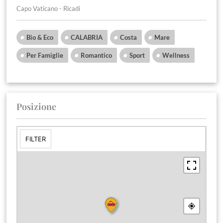
Capo Vaticano - Ricadi
Bio & Eco
CALABRIA
Costa
Mare
Per Famiglie
Romantico
Sport
Wellness
Posizione