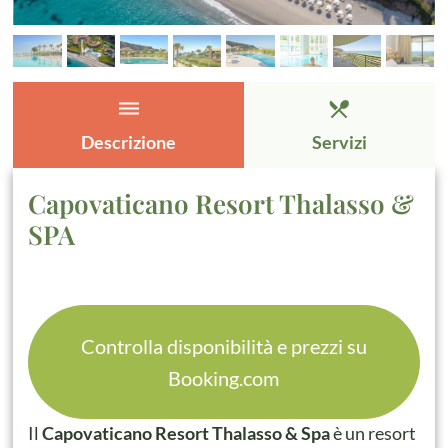
dehaze
restaurant_menu
Descrizione
Servizi
Capovaticano Resort Thalasso &
SPA
Controlla disponibilità e prezzi su
Booking.com
Il
Capovaticano Resort Thalasso & Spa
è un resort