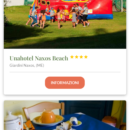
Unahotel Naxos Beach




Giardini Naxos, (ME)
INFORMAZIONI